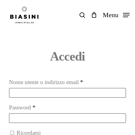
Skip
to
search
Menu
Close
Carrello
Cart
main
content
Accedi
Richiesto
Nome utente o indirizzo email
*
Richiesto
Password
*
Ricordami