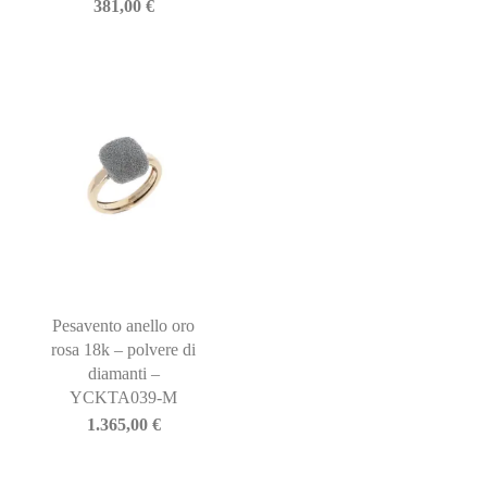
381,00
€
Pesavento anello oro
rosa 18k – polvere di
diamanti –
YCKTA039-M
1.365,00
€