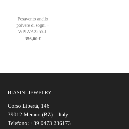
Pesavento anello
polvere di sogni –
WPLVA2255-L
356,00
€
BIASINI JEWELRY
Corso Libertà, 146
39012 Merano (BZ) – Italy
Telefono: +39 0473 236173