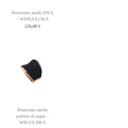
Pesavento anello DNA
– WDNAA136-S
226,00
€
Pesavento anello
polvere di sogni –
WPLVA398-S