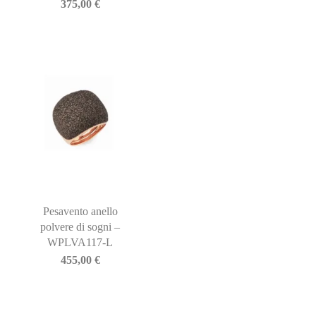
375,00
€
Pesavento anello
polvere di sogni –
WPLVA117-L
455,00
€