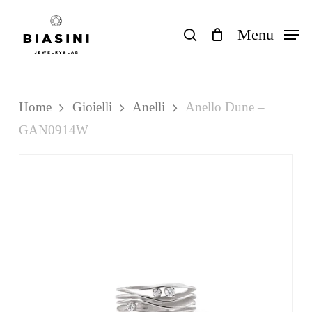
Skip
to
search
Menu
Close
Carrello
Cart
main
content
Home
Gioielli
Anelli
Anello Dune –
GAN0914W