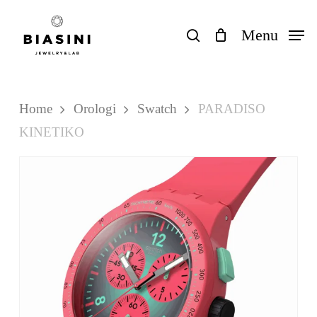
Skip
to
search
Menu
Close
Carrello
Cart
main
content
Home
Orologi
Swatch
PARADISO
KINETIKO