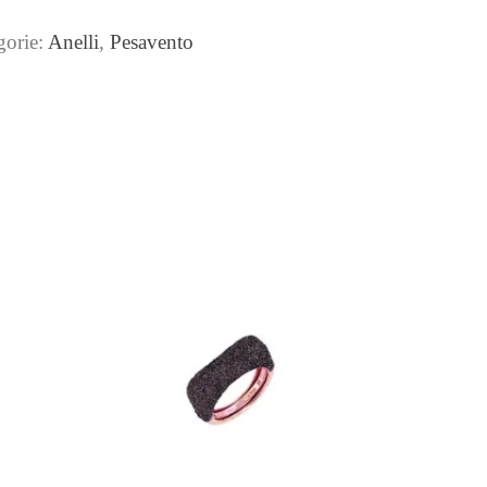
gorie:
Anelli
,
Pesavento