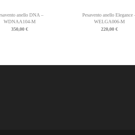
esavento anello DNA –
Pesavento anello Elegance 
WDNAA104-M
WELGA006-M
350,00
€
220,00
€