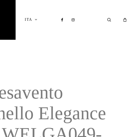
Close
Cart
FACEBOOK
INSTAGRAM
SEARCH
ITA
I
esavento
nello Elegance
 WELGA049-