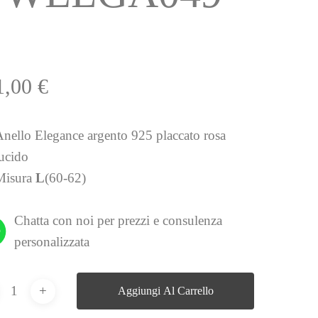
1,00
€
Anello Elegance argento 925 placcato rosa
lucido
Misura
L
(60-62)
Chatta con noi per prezzi e consulenza
personalizzata
Aggiungi Al Carrello