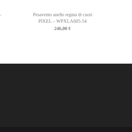
–
Pesavento anello regina di cuori
PIXEL – WPXLA605-54
246,00
€