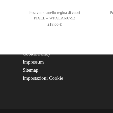
Contatti
Progetto FSE 2025
Pesavento anello regina di cuori
P
PIXEL – WPXLA607-52
WhatsApp Support
218,00
€
CREDITS
Privacy Policy
Cookie Policy
Impressum
Sitemap
Impostazioni Cookie