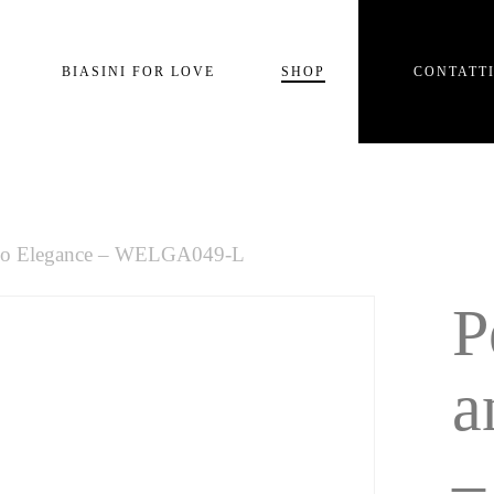
Carrello
BIASINI FOR LOVE
SHOP
CONTATT
e
llo Elegance – WELGA049-L
P
a
–