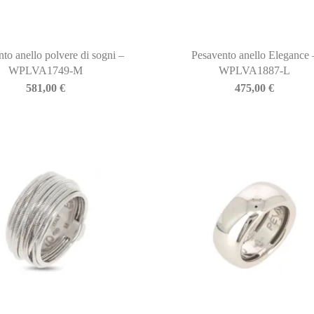
to anello polvere di sogni –
Pesavento anello Elegance 
WPLVA1749-M
WPLVA1887-L
581,00
€
475,00
€