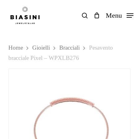
Skip
to
search
Menu
Close
Carrello
Cart
main
content
Home
Gioielli
Bracciali
Pesavento
bracciale Pixel – WPXLB276