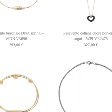
nto bracciale DNA spring –
Pesavento collana cuore polver
WDNAB696
sogni – WPLVE2478
293,00
€
327,00
€