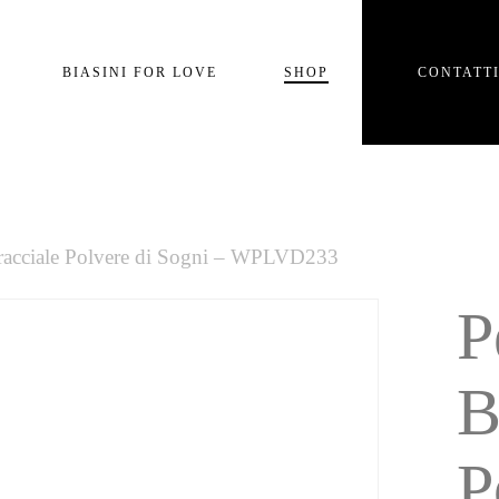
Carrello
BIASINI FOR LOVE
SHOP
CONTATT
e
racciale Polvere di Sogni – WPLVD233
P
B
P