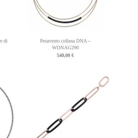
e di
Pesavento collana DNA –
WDNAG290
540,00
€