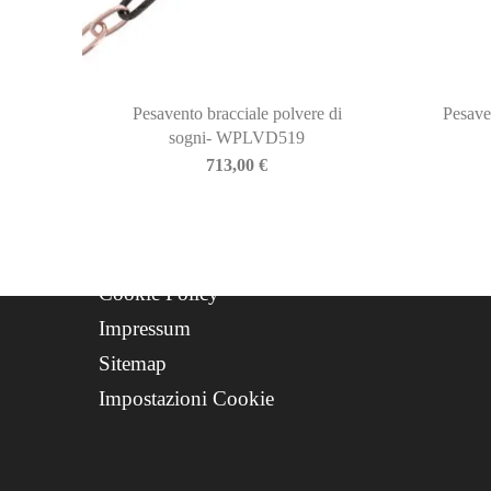
Newsletter
Storia
Contatti
Progetto FSE 2025
Pesavento bracciale polvere di
Pesave
sogni- WPLVD519
WhatsApp Support
713,00
€
CREDITS
Privacy Policy
Cookie Policy
Impressum
Sitemap
Impostazioni Cookie