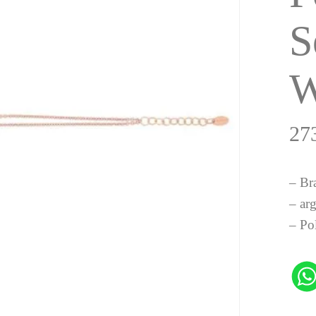
S
W
27
– Br
– ar
– Po