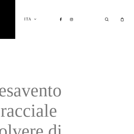
Close
Cart
FACEBOOK
INSTAGRAM
SEARCH
ITA
I
esavento
racciale
olvere di