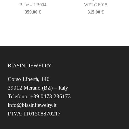
Bebé – LB004
WELGE015
359,00
€
315,00
€
BIASINI JEWELRY
Corso Libertà, 146
39012 Merano (BZ) – Italy
Telefono: +39 0473 236173
info@biasinijewelry.it
P.IVA: IT01508870217