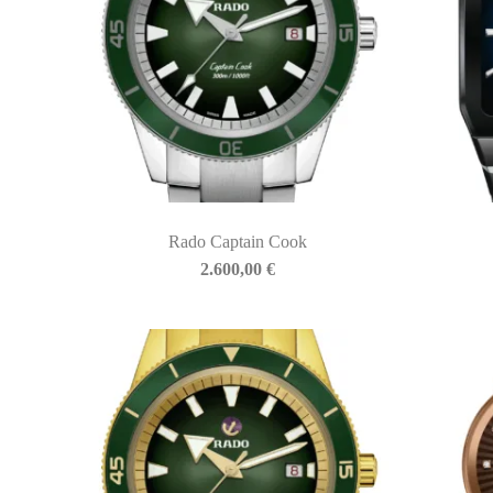
Rado Captain Cook
BIASINI JEWELRY
2.600,00
€
Corso Libertà, 146
39012 Merano (BZ) – Italy
Telefono: +39 0473 236173
info@biasinijewelry.it
P.IVA: IT01508870217