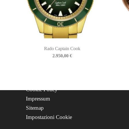
QUICKLINKS
Newsletter
Storia
Contatti
Progetto FSE 2025
Rado Captain Cook
WhatsApp Support
2.950,00
€
CREDITS
Privacy Policy
Cookie Policy
Impressum
Sitemap
Impostazioni Cookie