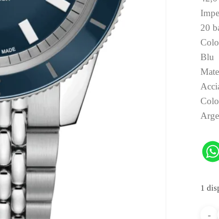
Impe
20 b
Colo
Blu
Mater
Acci
Color
Arge
1 dis