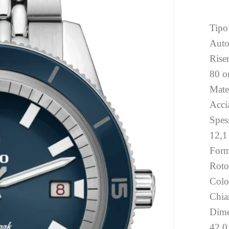
Tipo
Auto
Rise
80 o
Mater
Acci
Spess
12,
Form
Roto
Colo
Chia
Dime
42,