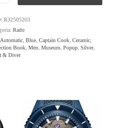
D:
R32505203
goria:
Rado
:
Automatic
,
Blue
,
Captain Cook
,
Ceramic
,
ection Book
,
Men
,
Museum
,
Popup
,
Silver
,
t & Diver