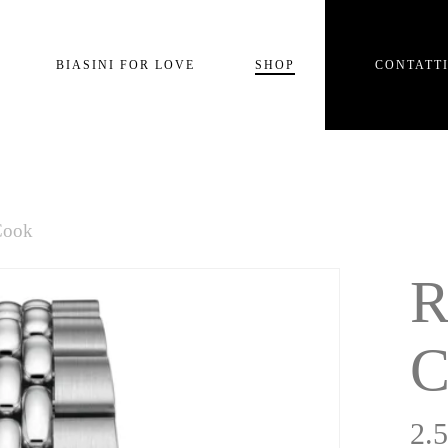
Carrello
BIASINI FOR LOVE
SHOP
CONTATT
e
Cook
R
C
2.