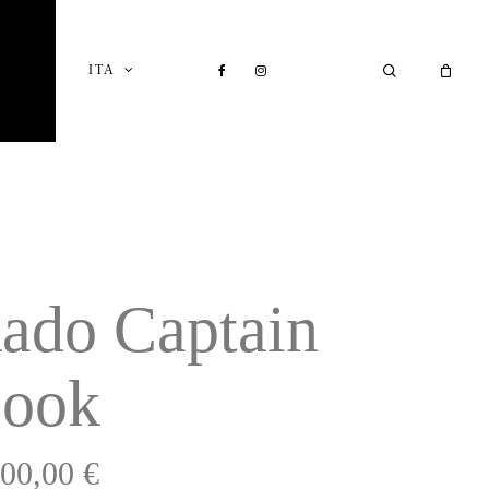
Close
Cart
FACEBOOK
INSTAGRAM
SEARCH
ITA
I
ado Captain
ook
500,00
€