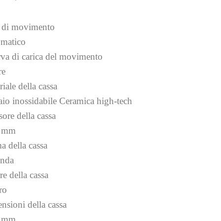
 di movimento
matico
rva di carica del movimento
re
iale della cassa
aio inossidabile Ceramica high-tech
ore della cassa
1 mm
a della cassa
nda
re della cassa
ro
nsioni della cassa
0 mm