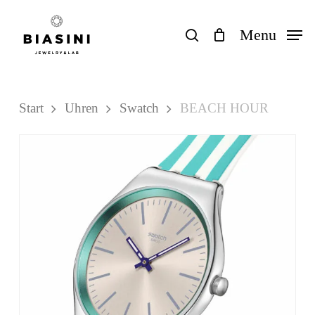
Skip
to
search
Menu
Close
Einkaufswagen
Cart
main
content
Start
Uhren
Swatch
BEACH HOUR