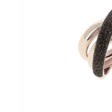
BIASINI JEWELRY
Corso Libertà, 146
39012 Merano (BZ) – Italy
Telefono: +39 0473 236173
info@biasinijewelry.it
P.IVA: IT01508870217
QUICKLINKS
Newsletter
Geschichte
Kontakt
Progetto FSE 2025
WhatsApp Support