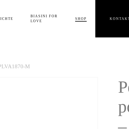
Einkaufswagen
BIASINI FOR
ICHTE
SHOP
KONTAK
LOVE
 WPLVA1870-M
P
p
–