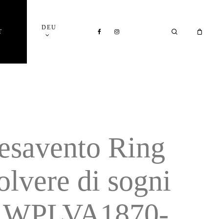
Close
DEU
Cart
FACEBOOK
INSTAGRAM
SEARCH
T
esavento Ring
olvere di sogni
 WPLVA1870-