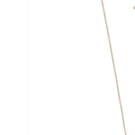
BIASINI JEWELRY
Corso Libertà, 146
39012 Merano (BZ) – Italy
Telefono: +39 0473 236173
info@biasinijewelry.it
P.IVA: IT01508870217
QUICKLINKS
Newsletter
Geschichte
Kontakt
Progetto FSE 2025
WhatsApp Support