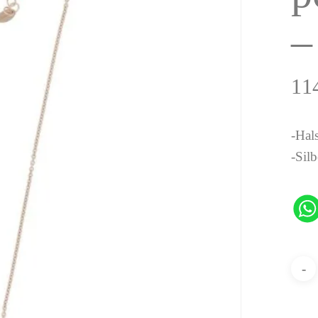
–
11
-Hal
-Sil