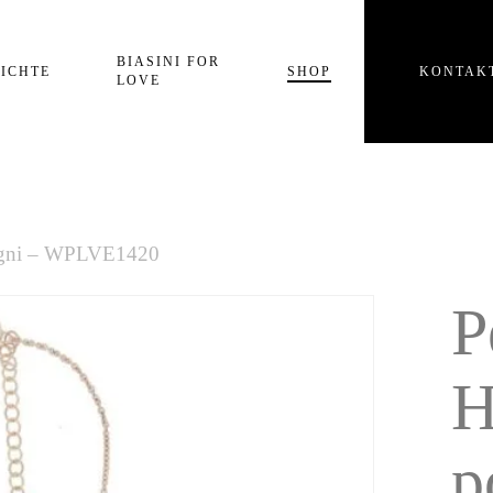
Einkaufswagen
BIASINI FOR
ICHTE
SHOP
KONTAK
LOVE
sogni – WPLVE1420
P
H
p