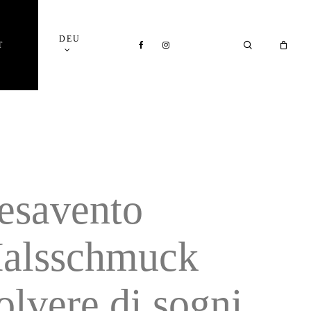
Close
DEU
Cart
FACEBOOK
INSTAGRAM
SEARCH
T
esavento
alsschmuck
olvere di sogni