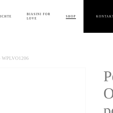
Einkaufswagen
BIASINI FOR
ICHTE
SHOP
KONTAK
LOVE
ni – WPLVO1206
P
O
p