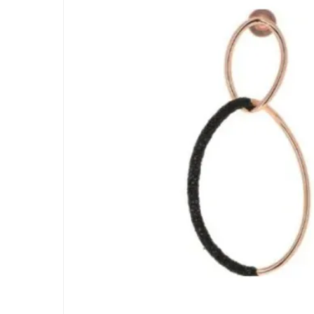
BIASINI JEWELRY
Corso Libertà, 146
39012 Merano (BZ) – Italy
Telefono: +39 0473 236173
info@biasinijewelry.it
P.IVA: IT01508870217
QUICKLINKS
Newsletter
Geschichte
Kontakt
Progetto FSE 2025
WhatsApp Support