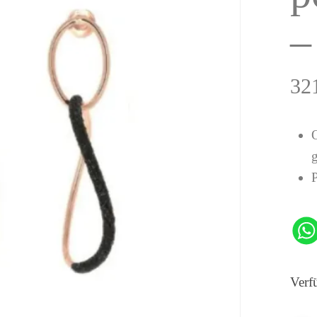
–
32
P
Verf