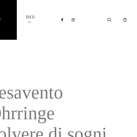
Close
DEU
Cart
FACEBOOK
INSTAGRAM
SEARCH
T
esavento
hrringe
olvere di sogni