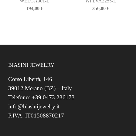
WELGA001-L
WPLVA2255-L
194,00
€
356,00
€
BIASINI JEWELRY
Corso Libertà, 146
39012 Merano (BZ) – Italy
Telefono: +39 0473 236173
info@biasinijewelry.it
P.IVA: IT01508870217