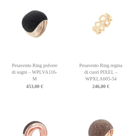
Pesavento Ring polvere
Pesavento Ring regina
di sogni – WPLVA116-
di cuori PIXEL –
M
WPXLA605-54
453,00
€
246,00
€