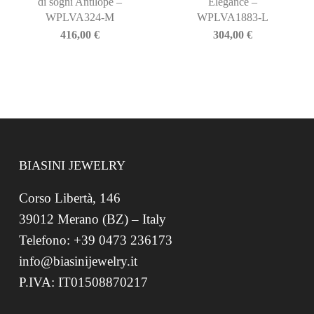
di sogni Antilope –
Elegance –
WPLVA324-M
WPLVA1883-L
416,00
€
304,00
€
BIASINI JEWELRY
Corso Libertà, 146
39012 Merano (BZ) – Italy
Telefono: +39 0473 236173
info@biasinijewelry.it
P.IVA: IT01508870217