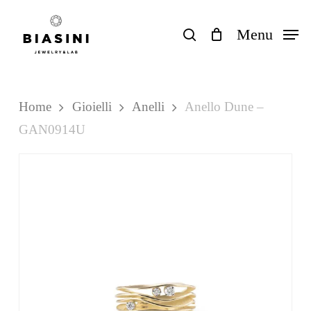
Skip
to
search
Menu
Close
Carrello
Cart
main
content
Home
Gioielli
Anelli
Anello Dune –
GAN0914U