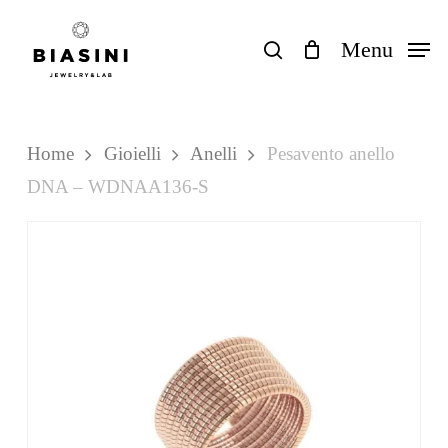
Skip
to
search
Menu
Close
Carrello
Cart
main
content
Home
Gioielli
Anelli
Pesavento anello
DNA – WDNAA136-S