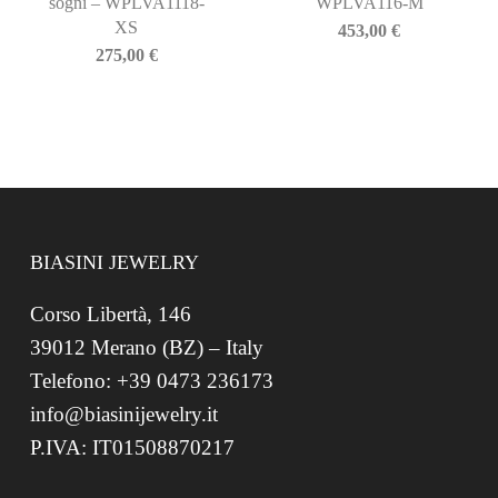
sogni – WPLVA1118-
WPLVA116-M
XS
453,00
€
275,00
€
BIASINI JEWELRY
Corso Libertà, 146
39012 Merano (BZ) – Italy
Telefono: +39 0473 236173
info@biasinijewelry.it
P.IVA: IT01508870217