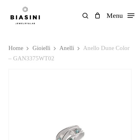
Skip
to
search
Menu
Close
Carrello
Cart
main
content
Home
Gioielli
Anelli
Anello Dune Color
– GAN3375WT02