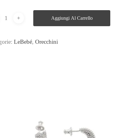
Aggiungi Al Carrello
gorie:
LeBebé
,
Orecchini