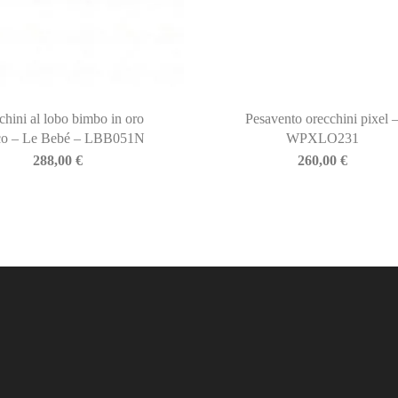
chini al lobo bimbo in oro
Pesavento orecchini pixel 
co – Le Bebé – LBB051N
WPXLO231
288,00
€
260,00
€