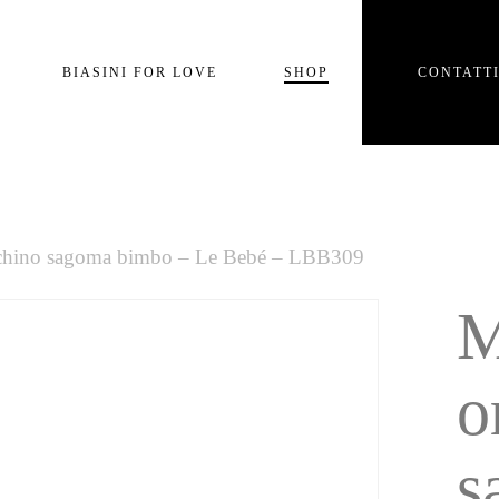
Carrello
BIASINI FOR LOVE
SHOP
CONTATT
e
chino sagoma bimbo – Le Bebé – LBB309
M
o
s