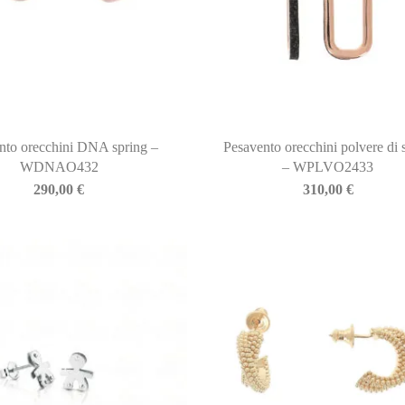
nto orecchini DNA spring –
Pesavento orecchini polvere di 
WDNAO432
– WPLVO2433
290,00
€
310,00
€