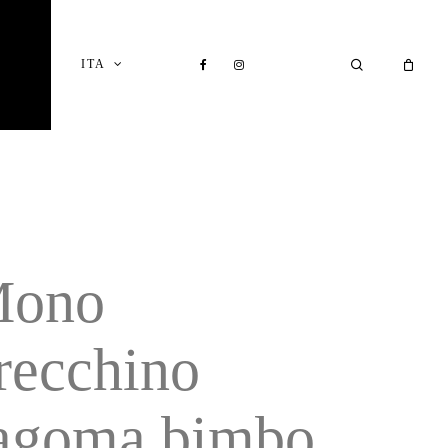
Close
Cart
FACEBOOK
INSTAGRAM
SEARCH
ITA
I
ono
recchino
agoma bimbo