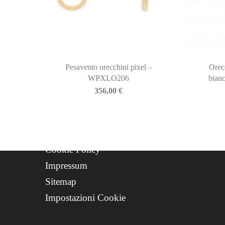
Newsletter
Storia
Contatti
Progetto FSE 2025
Pesavento orecchini pixel –
Orec
WPXLO206
bian
WhatsApp Support
356,00
€
CREDITS
Privacy Policy
Cookie Policy
Impressum
Sitemap
Impostazioni Cookie