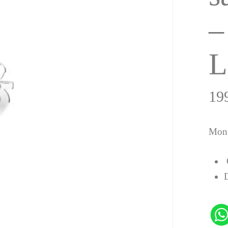
–
L
19
Mono