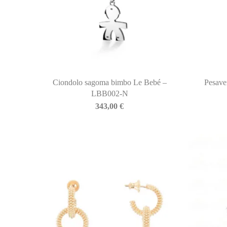
Ciondolo sagoma bimbo Le Bebé –
Pesave
LBB002-N
343,00
€
BIASINI JEWELRY
Corso Libertà, 146
39012 Merano (BZ) – Italy
Telefono: +39 0473 236173
info@biasinijewelry.it
P.IVA: IT01508870217
QUICKLINKS