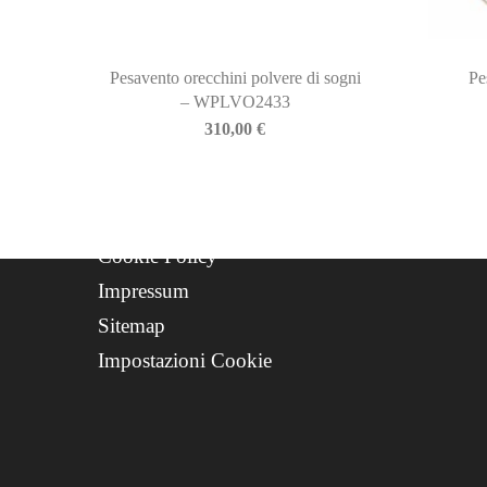
Storia
Contatti
Progetto FSE 2025
Pesavento orecchini polvere di sogni
Pe
– WPLVO2433
WhatsApp Support
310,00
€
CREDITS
Privacy Policy
Cookie Policy
Impressum
Sitemap
Impostazioni Cookie