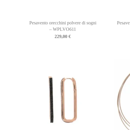
Pesavento orecchini polvere di sogni
Pesave
– WPLVO611
229,00
€
BIASINI JEWELRY
Corso Libertà, 146
39012 Merano (BZ) – Italy
Telefono: +39 0473 236173
info@biasinijewelry.it
P.IVA: IT01508870217
QUICKLINKS
Newsletter