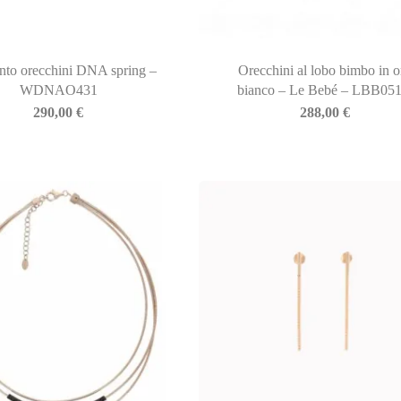
nto orecchini DNA spring –
Orecchini al lobo bimbo in o
WDNAO431
bianco – Le Bebé – LBB05
290,00
€
288,00
€