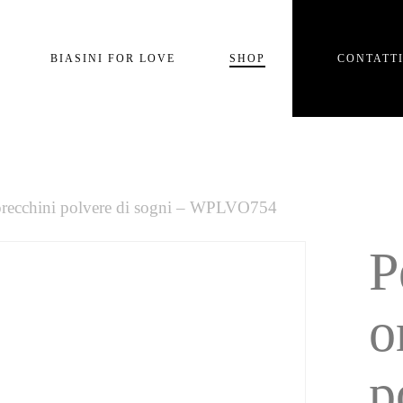
Carrello
BIASINI FOR LOVE
SHOP
CONTATT
e
orecchini polvere di sogni – WPLVO754
P
o
p