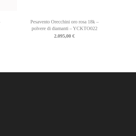
–
Pesavento Orecchini oro rosa 18k –
polvere di diamanti – YCKTO022
2.095,00
€