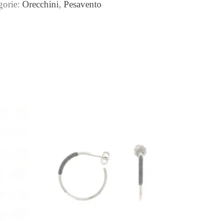
gorie:
Orecchini
,
Pesavento