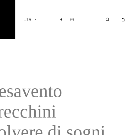
Close
Cart
FACEBOOK
INSTAGRAM
SEARCH
ITA
I
esavento
recchini
olvere di sogni