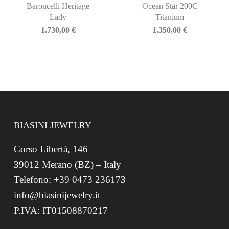
Baroncelli Heritage
Ocean Star 200C
Lady
Titanium
1.730,00
€
1.350,00
€
BIASINI JEWELRY
Corso Libertà, 146
39012 Merano (BZ) – Italy
Telefono: +39 0473 236173
info@biasinijewelry.it
P.IVA: IT01508870217