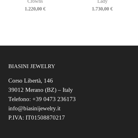
Crowns
Lady
1.220,00
€
1.730,00
€
BIASINI JEWELRY
Corso Libertà, 146
39012 Merano (BZ) – Italy
Telefono: +39 0473 236173
info@biasinijewelry.it
P.IVA: IT01508870217