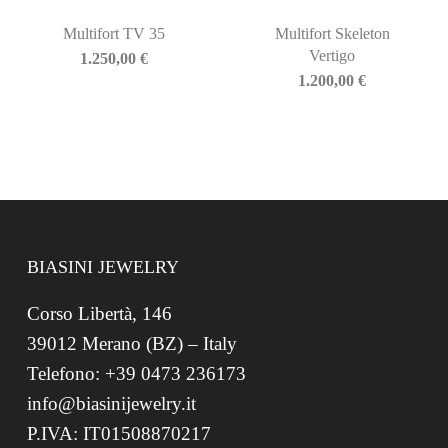
Multifort TV 35
Multifort Skeleton
Vertigo
1.250,00
€
1.200,00
€
BIASINI JEWELRY
Corso Libertà, 146
39012 Merano (BZ) – Italy
Telefono: +39 0473 236173
info@biasinijewelry.it
P.IVA: IT01508870217