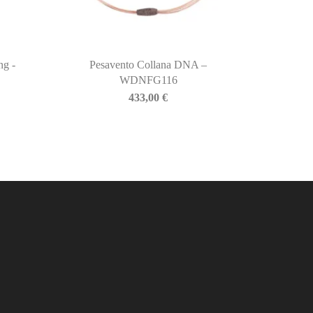
ng -
Pesavento Collana DNA –
WDNFG116
433,00
€