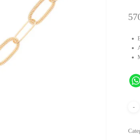
57
B
M
Cate