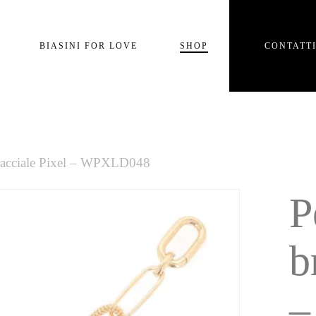
Carrello
BIASINI FOR LOVE
SHOP
CONTATT
e
racciale Pixel – WPXLD048
P
b
–