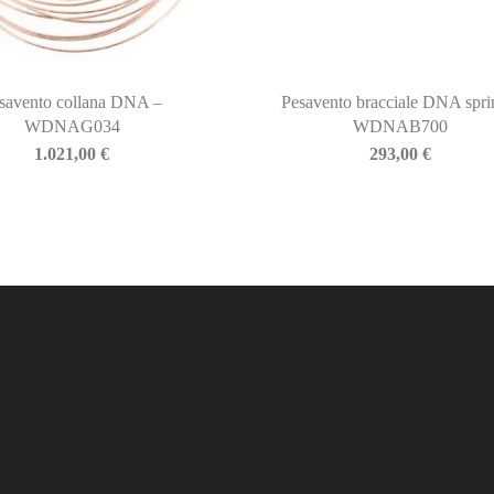
savento collana DNA –
Pesavento bracciale DNA spri
WDNAG034
WDNAB700
1.021,00
€
293,00
€