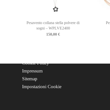
Newsletter
Storia
Contatti
Progetto FSE 2025
Pesavento collana stella polvere di
Pe
sogni – WPLVE2400
WhatsApp Support
150,00
€
CREDITS
Privacy Policy
Cookie Policy
Impressum
Sitemap
Impostazioni Cookie