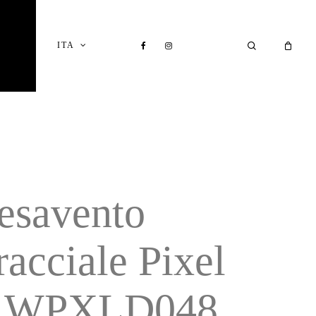
Close
Cart
FACEBOOK
INSTAGRAM
SEARCH
ITA
I
esavento
racciale Pixel
 WPXLD048