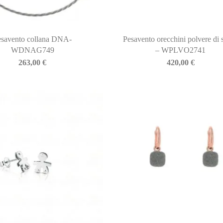
esavento collana DNA-
Pesavento orecchini polvere di 
WDNAG749
– WPLVO2741
263,00
€
420,00
€