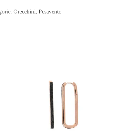
gorie:
Orecchini
,
Pesavento