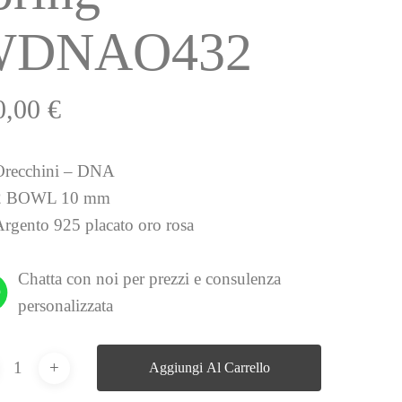
WDNAO432
0,00
€
Orecchini – DNA
2 BOWL 10 mm
Argento 925 placato oro rosa
Chatta con noi per prezzi e consulenza
personalizzata
Aggiungi Al Carrello