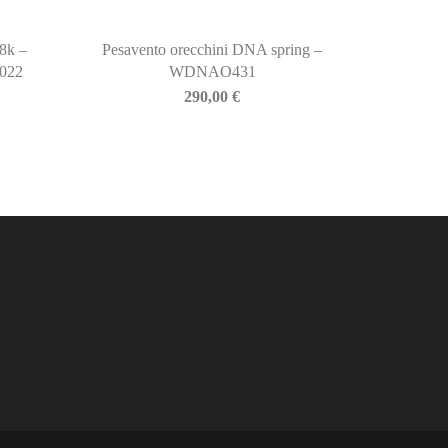
18k –
Pesavento orecchini DNA spring –
O022
WDNAO431
290,00
€