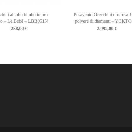
chini al lobo bimbo in oro
Pesavento Orecchini oro rosa 
co – Le Bebé – LBB051N
polvere di diamanti – YCKT
288,00
€
2.095,00
€