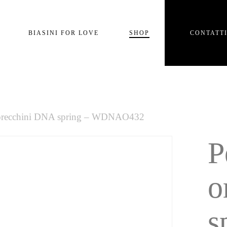
Carrello
BIASINI FOR LOVE
SHOP
CONTATT
e
 orecchini DNA spring – WDNAO432
P
o
s