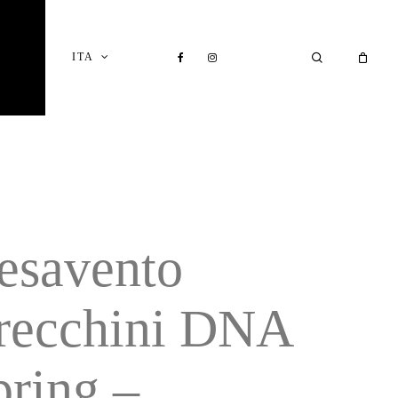
Close
Cart
FACEBOOK
INSTAGRAM
SEARCH
ITA
I
esavento
recchini DNA
pring –