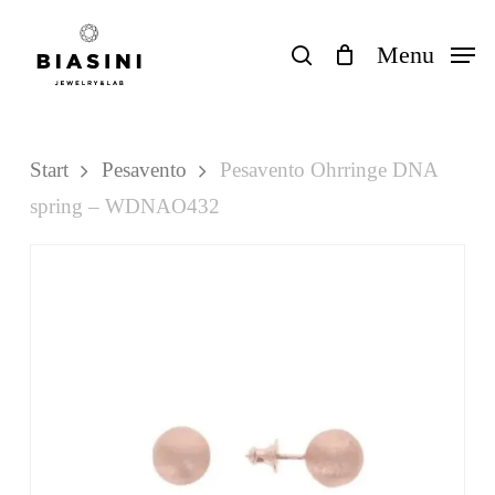
Skip
to
search
Menu
Close
Einkaufswagen
Cart
main
content
Start
Pesavento
Pesavento Ohrringe DNA
spring – WDNAO432