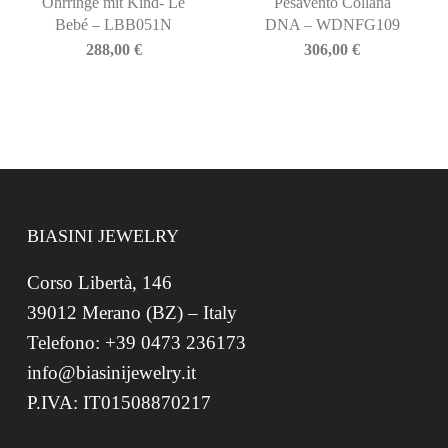
Ohrringe mit Kind- Le
Pesavento Collana
Bebé – LBB051N
DNA – WDNFG109
288,00
€
306,00
€
BIASINI JEWELRY
Corso Libertà, 146
39012 Merano (BZ) – Italy
Telefono: +39 0473 236173
info@biasinijewelry.it
P.IVA: IT01508870217