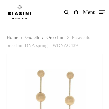
Skip
to
search
Menu
Close
Carrello
Cart
main
content
Home
Gioielli
Orecchini
Pesavento
orecchini DNA spring – WDNAO439