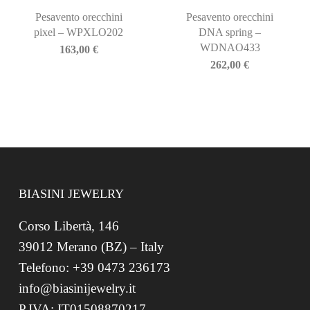
Pesavento orecchini
Pesavento orecchini
pixel – WPXLO202
DNA spring –
WDNAO433
163,00
€
262,00
€
BIASINI JEWELRY
Corso Libertà, 146
39012 Merano (BZ) – Italy
Telefono: +39 0473 236173
info@biasinijewelry.it
P.IVA: IT01508870217