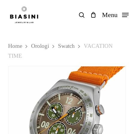
Skip
to
search
Menu
Close
Carrello
Cart
main
content
Home
Orologi
Swatch
VACATION
TIME