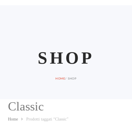
S
HOP
HOME
/ SHOP
Classic
Home
Prodotti taggati “Classic”