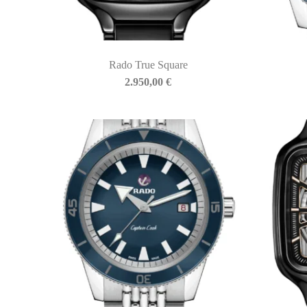
Rado True Square
BIASINI JEWELRY
2.950,00
€
Corso Libertà, 146
39012 Merano (BZ) – Italy
Telefono: +39 0473 236173
info@biasinijewelry.it
P.IVA: IT01508870217
QUICKLINKS
Newsletter
Storia
Contatti