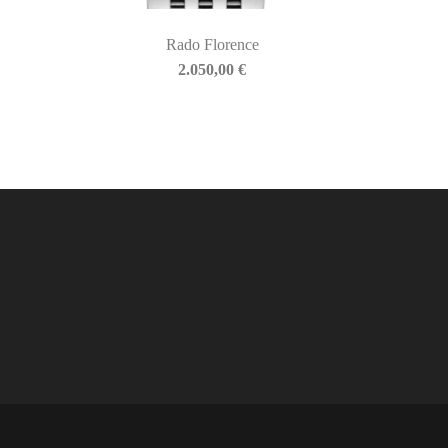
Rado Florence
2.050,00
€