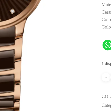
Mater
Cera
Color
Colo
1 dis
CO
Cate