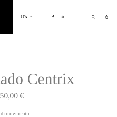
Close
Cart
FACEBOOK
INSTAGRAM
SEARCH
ITA
I
ado Centrix
550,00
€
 di movimento