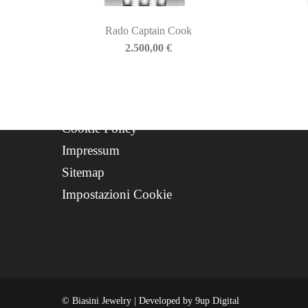
Progetto FSE 2025
Rado Captain Cook
WhatsApp Support
2.500,00
€
CREDITS
Privacy Policy
Cookie Policy
Impressum
Sitemap
Impostazioni Cookie
© Biasini Jewelry | Developed by
9up Digital