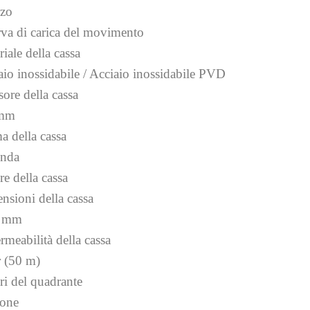
zo
rva di carica del movimento
iale della cassa
aio inossidabile / Acciaio inossidabile PVD
ore della cassa
 mm
a della cassa
nda
re della cassa
nsioni della cassa
5 mm
rmeabilità della cassa
r (50 m)
ri del quadrante
one