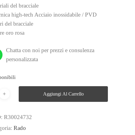
iali del bracciale
mica high-tech Acciaio inossidabile / PVD
i del bracciale
re oro rosa
Chatta con noi per prezzi e consulenza
personalizzata
ponibili
Aggiungi Al Carrello
D:
R30024732
goria:
Rado