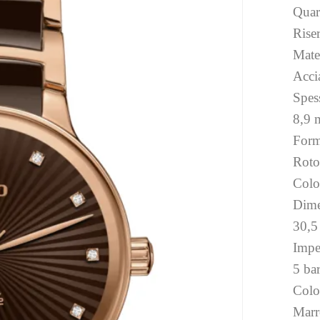
Quar
Rise
Mater
Acci
Spess
8,9
Form
Roto
Colo
Dime
30,
Impe
5 ba
Colo
Marr