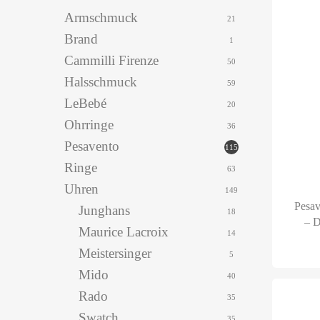
Armschmuck
21
Brand
1
Cammilli Firenze
50
Halsschmuck
59
LeBebé
20
Ohrringe
36
Pesavento
115
Ringe
63
Uhren
149
Pesav
Junghans
18
– 
Maurice Lacroix
14
Meistersinger
5
Mido
40
Rado
35
Swatch
35