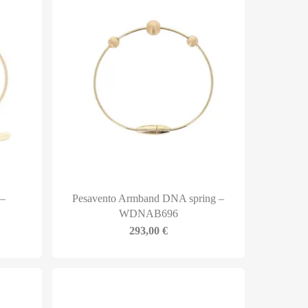
 –
Pesavento Armband DNA spring –
WDNAB696
293,00
€