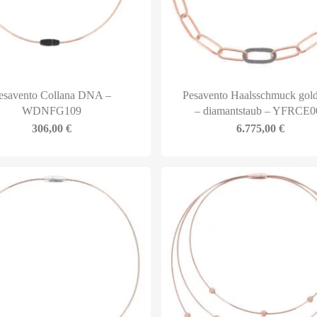
esavento Collana DNA –
Pesavento Haalsschmuck gol
WDNFG109
– diamantstaub – YFRCE0
306,00
€
6.775,00
€