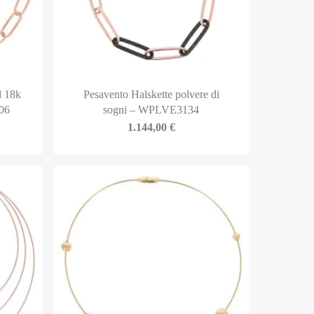
d 18k
Pesavento Halskette polvere di
06
sogni – WPLVE3134
1.144,00
€