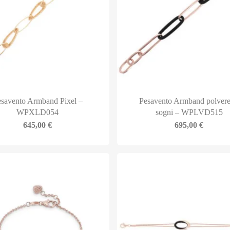
savento Armband Pixel –
Pesavento Armband polvere
WPXLD054
sogni – WPLVD515
645,00
€
695,00
€