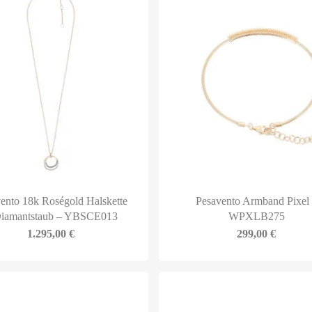
ento 18k Roségold Halskette
Pesavento Armband Pixel
Diamantstaub – YBSCE013
WPXLB275
1.295,00
€
299,00
€