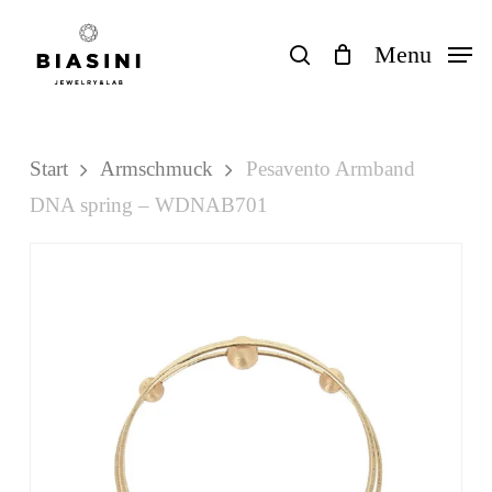
Skip
to
search
Menu
Close
Einkaufswagen
Cart
main
content
Start
Armschmuck
Pesavento Armband
DNA spring – WDNAB701