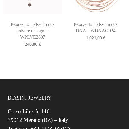
Pesavento Halsschmuck
Pesavento Halsschmuck
polvere di sogni –
DNA – WDNAG034
WPLVE2897
1.021,00
€
246,00
€
BIASINI JEWELRY
Corso Libertà, 146
39012 Merano (BZ) – Italy
Telefono: +39 0473 236173