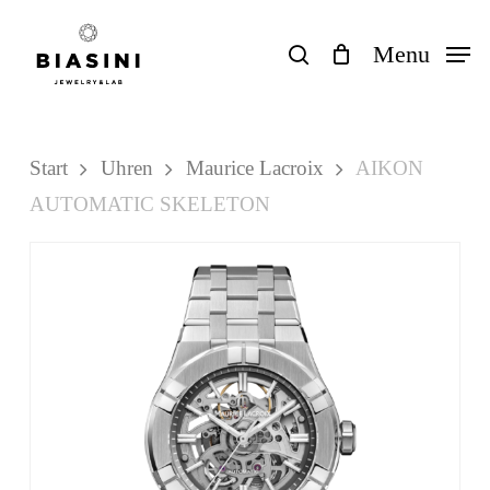
Skip
to
search
Menu
Close
Einkaufswagen
Cart
main
content
Start
Uhren
Maurice Lacroix
AIKON
AUTOMATIC SKELETON