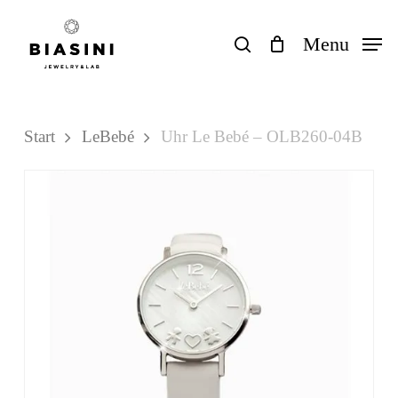
Skip
to
search
Menu
Close
Einkaufswagen
Cart
main
content
Start
LeBebé
Uhr Le Bebé – OLB260-04B