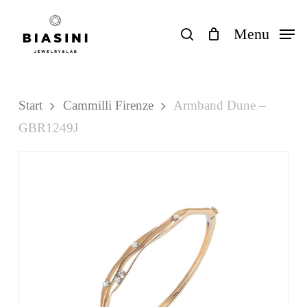
Skip
to
search
Menu
Close
Einkaufswagen
Cart
main
content
Start
Cammilli Firenze
Armband Dune –
GBR1249J