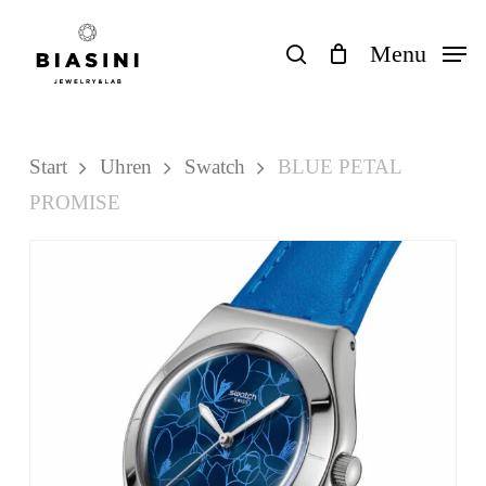
Skip
to
search
Menu
Close
Einkaufswagen
Cart
main
content
Start
Uhren
Swatch
BLUE PETAL
PROMISE