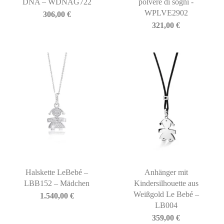
DNA – WDNAG722
polvere di sogni -
WPLVE2902
306,00
€
321,00
€
Halskette LeBebé –
Anhänger mit
LBB152 – Mädchen
Kindersilhouette aus
Weißgold Le Bebé –
1.540,00
€
LB004
359,00
€