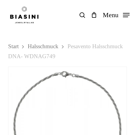
Skip
to
search
Menu
Close
Einkaufswagen
Cart
main
content
Start
Halsschmuck
Pesavento Halsschmuck
DNA- WDNAG749