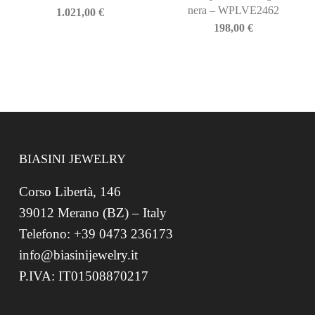
nera – WPLVE2462
1.021,00
€
198,00
€
BIASINI JEWELRY
Corso Libertà, 146
39012 Merano (BZ) – Italy
Telefono: +39 0473 236173
info@biasinijewelry.it
P.IVA: IT01508870217