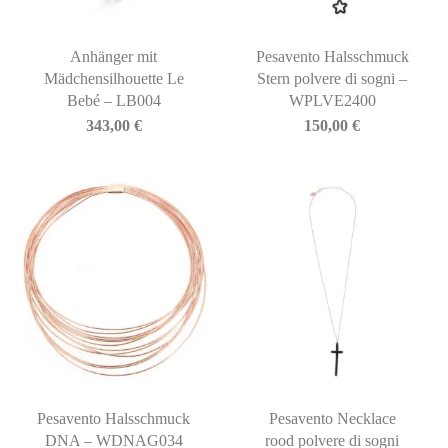
Anhänger mit
Pesavento Halsschmuck
Mädchensilhouette Le
Stern polvere di sogni –
Bebé – LB004
WPLVE2400
343,00
€
150,00
€
Pesavento Halsschmuck
Pesavento Necklace
DNA – WDNAG034
rood polvere di sogni