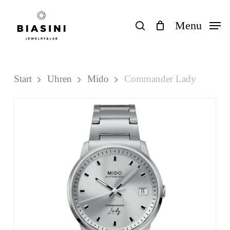
Skip
to
search
Menu
Close
Einkaufswagen
Cart
main
content
Start
Uhren
Mido
Commander Lady