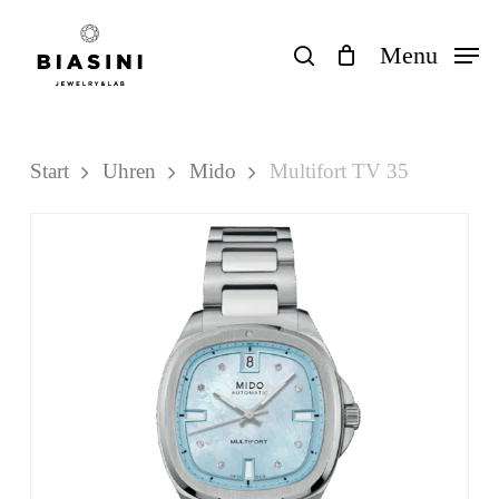
Skip
to
search
Menu
Close
Einkaufswagen
Cart
main
content
Start
Uhren
Mido
Multifort TV 35