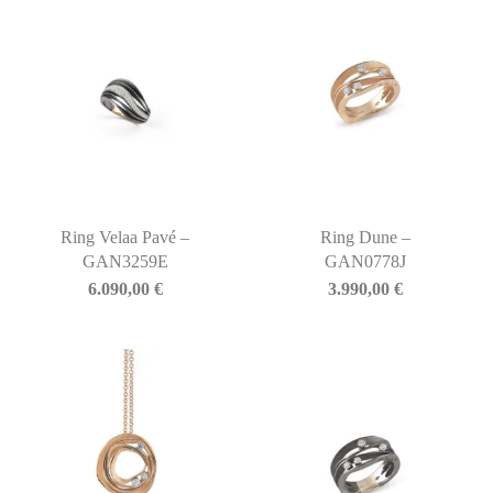
Ring Velaa Pavé –
Ring Dune –
GAN3259E
GAN0778J
6.090,00
€
3.990,00
€