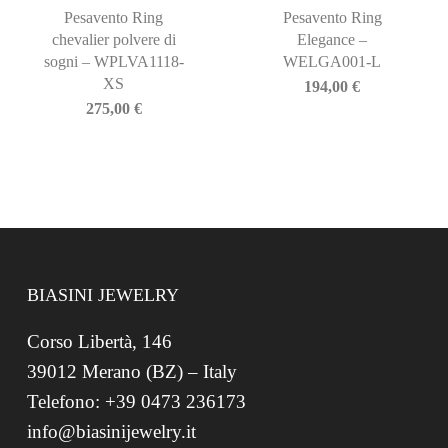
Pesavento Ring
Pesavento Ring
chevalier polvere di
Elegance –
sogni – WPLVA1118-
WELGA001-L
XS
194,00
€
275,00
€
BIASINI JEWELRY
Corso Libertà, 146
39012 Merano (BZ) – Italy
Telefono: +39 0473 236173
info@biasinijewelry.it