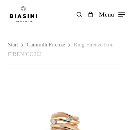
Skip
to
search
Menu
Close
Einkaufswagen
Cart
main
content
Start
Cammilli Firenze
Ring Firenze Icon –
FIRENICO26J