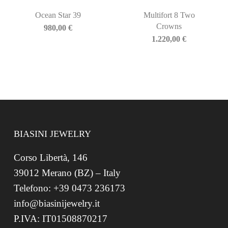
Ocean Star 39
Multifort 8 Two
Crowns
980,00
€
1.220,00
€
BIASINI JEWELRY
Corso Libertà, 146
39012 Merano (BZ) – Italy
Telefono: +39 0473 236173
info@biasinijewelry.it
P.IVA: IT01508870217