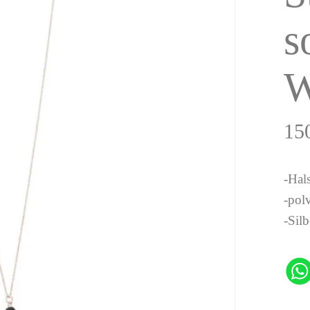
s
W
15
-Hal
-pol
-Sil