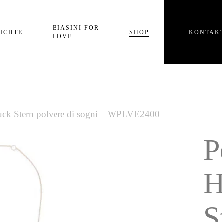
Einkaufswagen
BIASINI FOR
ICHTE
SHOP
KONTAK
LOVE
uck Stern polvere di sogni – WPLVE2400
P
H
S