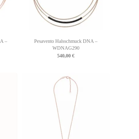
NA –
Pesavento Halsschmuck DNA –
WDNAG290
540,00
€