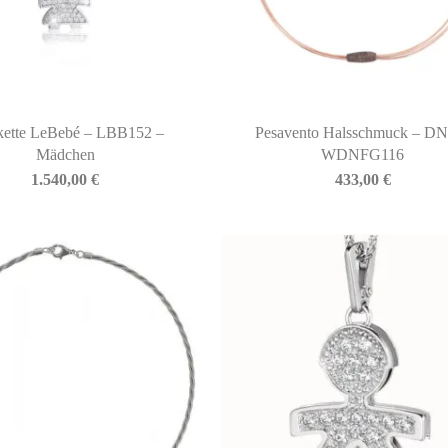
kette LeBebé – LBB152 –
Pesavento Halsschmuck – D
Mädchen
WDNFG116
1.540,00
€
433,00
€