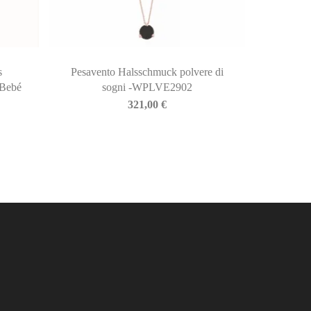
s
Pesavento Halsschmuck polvere di
 Bebé
sogni -WPLVE2902
321,00
€