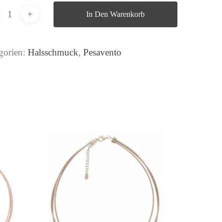
In Den Warenkorb
gorien:
Halsschmuck
,
Pesavento