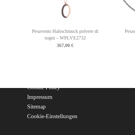
Newsletter
Geschichte
Kontakt
Pesavento Halsschmuck polvere di
Pesa
Progetto FSE 2025
sogni – WPLVE2732
367,00
€
WhatsApp Support
CREDITS
Privacy Policy
Cookie Policy
Impressum
Sitemap
Cookie-Einstellungen