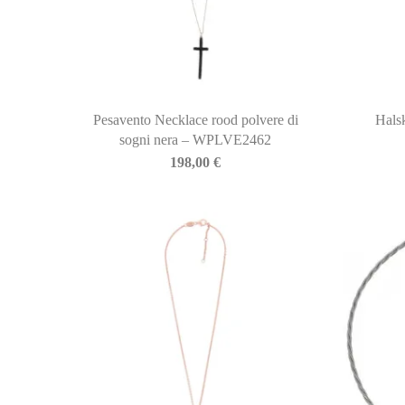
Pesavento Necklace rood polvere di
Hals
sogni nera – WPLVE2462
198,00
€
BIASINI JEWELRY
Corso Libertà, 146
39012 Merano (BZ) – Italy
Telefono: +39 0473 236173
info@biasinijewelry.it
P.IVA: IT01508870217
QUICKLINKS