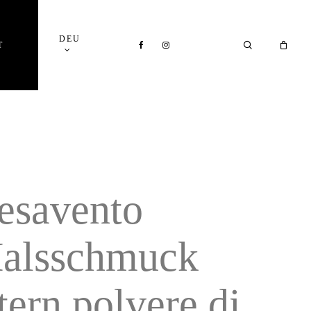
Close
DEU
Cart
FACEBOOK
INSTAGRAM
SEARCH
T
esavento
alsschmuck
tern polvere di