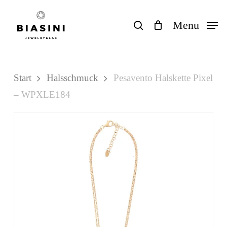
Skip
to
search
Menu
Close
Einkaufswagen
Cart
main
content
Start
Halsschmuck
Pesavento Halskette Pixel
– WPXLE184