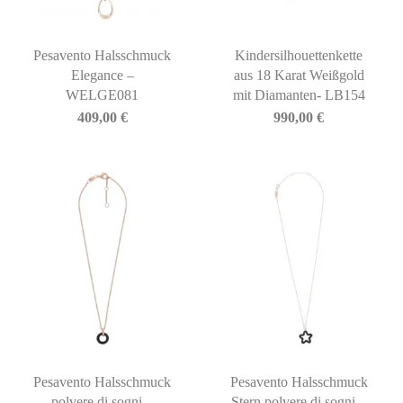
Pesavento Halsschmuck
Kindersilhouettenkette
Elegance –
aus 18 Karat Weißgold
WELGE081
mit Diamanten- LB154
409,00
€
990,00
€
Pesavento Halsschmuck
Pesavento Halsschmuck
polvere di sogni –
Stern polvere di sogni –