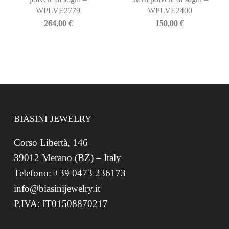
WPLVE2779
WPLVE2400
264,00
€
150,00
€
BIASINI JEWELRY
Corso Libertà, 146
39012 Merano (BZ) – Italy
Telefono: +39 0473 236173
info@biasinijewelry.it
P.IVA: IT01508870217