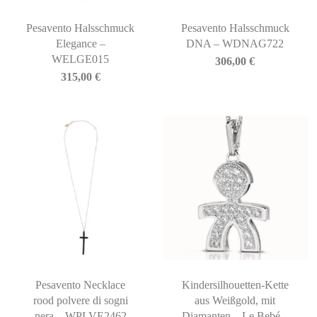
Pesavento Halsschmuck
Pesavento Halsschmuck
Elegance –
DNA – WDNAG722
WELGE015
306,00
€
315,00
€
Pesavento Necklace
Kindersilhouetten-Kette
rood polvere di sogni
aus Weißgold, mit
nera – WPLVE2462
Diamanten – Le Bebé –