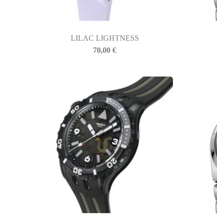
LILAC LIGHTNESS
BIASINI JEWELRY
70,00
€
Corso Libertà, 146
39012 Merano (BZ) – Italy
Telefono: +39 0473 236173
info@biasinijewelry.it
P.IVA: IT01508870217
QUICKLINKS
Newsletter
Geschichte
Kontakt