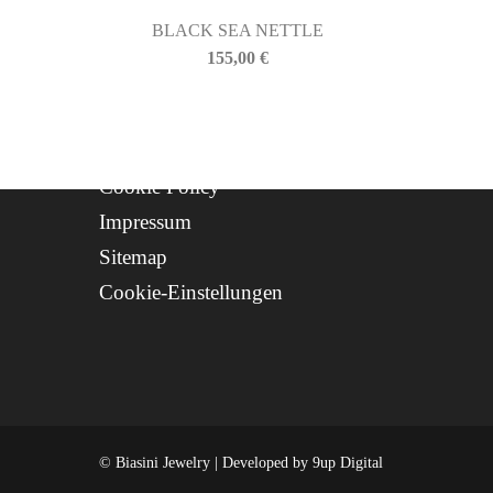
Progetto FSE 2025
BLACK SEA NETTLE
WhatsApp Support
155,00
€
CREDITS
Privacy Policy
Cookie Policy
Impressum
Sitemap
Cookie-Einstellungen
© Biasini Jewelry | Developed by
9up Digital