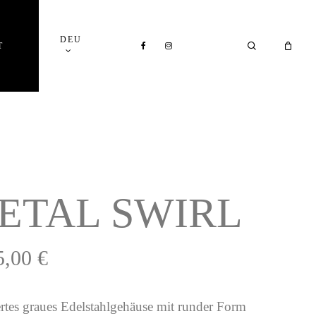
Close
DEU
Cart
FACEBOOK
INSTAGRAM
SEARCH
T
ETAL SWIRL
5,00
€
ertes graues Edelstahlgehäuse mit runder Form