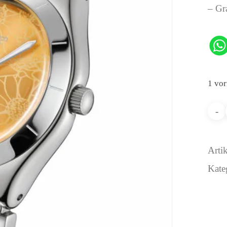
– G
1 vor
Arti
Kate