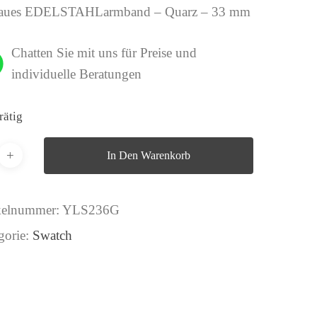
raues EDELSTAHLarmband – Quarz – 33 mm
Chatten Sie mit uns für Preise und
individuelle Beratungen
rätig
In Den Warenkorb
kelnummer:
YLS236G
gorie:
Swatch