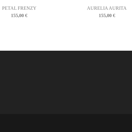
PETAL FRENZY
AURELIA AURITA
155,00
€
155,00
€