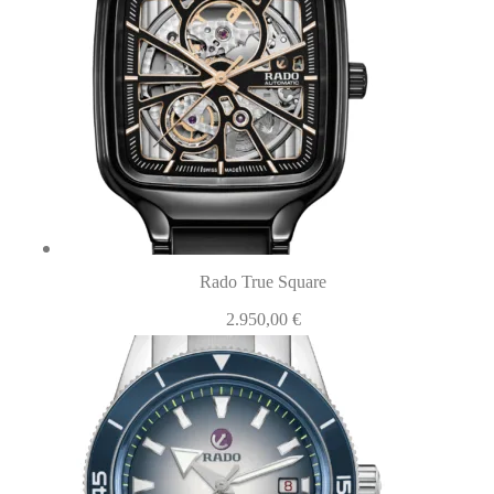
Rado True Square
2.950,00
€