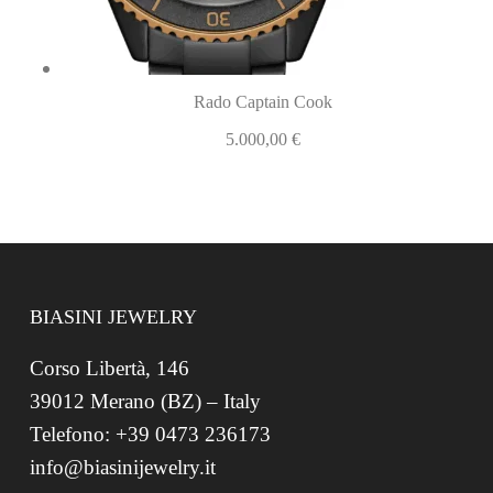
Rado Captain Cook
5.000,00
€
BIASINI JEWELRY
Corso Libertà, 146
39012 Merano (BZ) – Italy
Telefono: +39 0473 236173
info@biasinijewelry.it