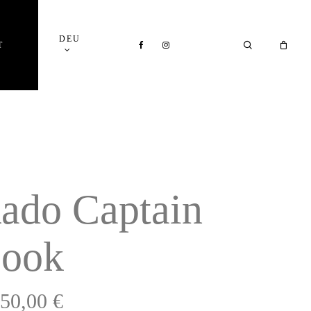
Close
DEU
Cart
FACEBOOK
INSTAGRAM
SEARCH
T
ado Captain
ook
950,00
€