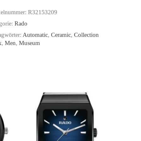
kelnummer:
R32153209
gorie:
Rado
agwörter:
Automatic
,
Ceramic
,
Collection
k
,
Men
,
Museum