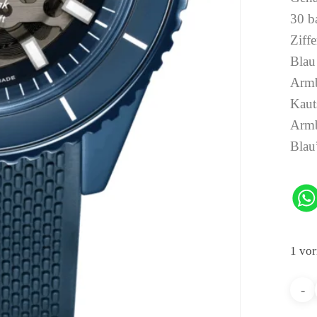
30 b
Ziffe
Blau
Armb
Kaut
Armb
Blau
1 vor