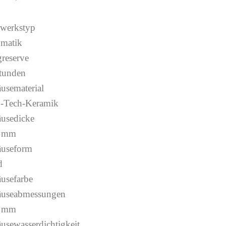
werkstyp
matik
reserve
tunden
usematerial
-Tech-Keramik
usedicke
6 mm
useform
d
usefarbe
useabmessungen
0 mm
usewasserdichtigkeit