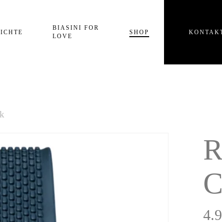
Einkaufswagen
BIASINI FOR
ICHTE
SHOP
KONTAK
LOVE
k
R
C
4.