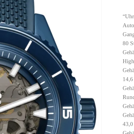
“Uhr
Auto
Gang
80 S
Gehä
High
Gehä
14,
Gehä
Run
Gehä
Gehä
43,
Gehä