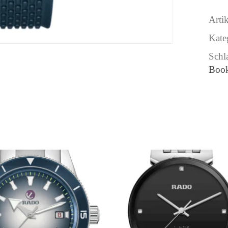
Arti
Kate
Schl
Boo