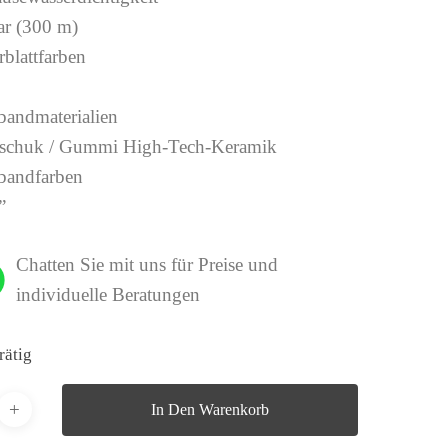
ar (300 m)
rblattfarben
andmaterialien
schuk / Gummi High-Tech-Keramik
andfarben
”
Chatten Sie mit uns für Preise und
individuelle Beratungen
rätig
In Den Warenkorb