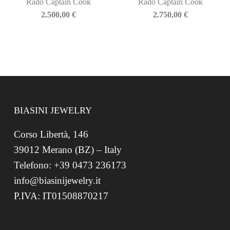
Rado Captain Cook
Rado Captain Cook
2.500,00
€
2.750,00
€
BIASINI JEWELRY
Corso Libertà, 146
39012 Merano (BZ) – Italy
Telefono: +39 0473 236173
info@biasinijewelry.it
P.IVA: IT01508870217